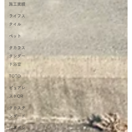
施工実績
ライフス
タイル
ペット
タカラス
タンダー
ド浴室
TOTO
ピュアレ
ストQR
タカスタ
ンダード
川本ポン