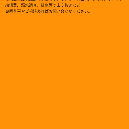
オガワR&S 株式会社
住宅衛生設備機器「水まわり」リフォーム工事、各種井戸ポンプ、
給湯器、漏水調査、排水管つまり抜きなど
お困り事やご相談あればお問い合わせください。