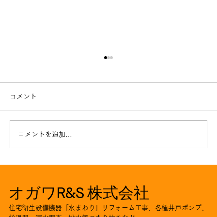
コメント
コメントを追加…
井戸ポンプ取替工事。。川本ポンプNF2
オガワR&S 株式会社
住宅衛生設備機器「水まわり」リフォーム工事、各種井戸ポンプ、