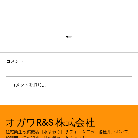
コメント
コメントを追加…
井戸ポンプ取替工事。。川本ポンプNF2
オガワR&S 株式会社
住宅衛生設備機器「水まわり」リフォーム工事、各種井戸ポンプ、